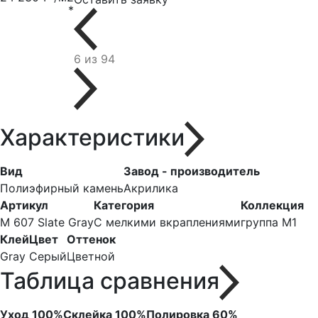
*
6 из 94
Характеристики
Вид
Завод - производитель
Полиэфирный камень
Акрилика
Артикул
Категория
Коллекция
M 607 Slate Gray
С мелкими вкраплениями
группа М1
Клей
Цвет
Оттенок
Gray
Серый
Цветной
Таблица сравнения
Уход
100%
Склейка
100%
Полировка
60%