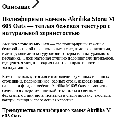
Описание
Полиэфирный камень Akrilika Stone M
605 Oats — тёплая бежевая текстура с
натуральной зернистостью
Akrilika Stone M 605 Oats
— это полиэфирный камень с
бежевой основой и равномерными средними вкраплениями,
имитирующими текстуру овсяного зерна или натурального
песчаника. Такой материал отлично подойдёт для интерьеров,
где ценится уют, природная палитра и практичность в
эксплуатации.
Камень используется для изготовления кухонных и ванных
столешниц, подоконников, барных стоек, декоративных
панелей и фасадов мебели. Akrilika M 605 Oats гармонично
сочетается с деревом, плиткой, текстилем и светлыми
фасадами, органично вписываясь в стили прованс, экостиль,
кантри, сканди и современная классика.
Преимущества полиэфирного камня Akrilika M
605 Oats