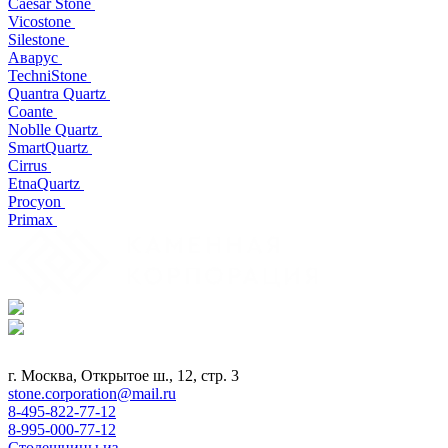
Caesar Stone
Vicostone
Silestone
Аварус
TechniStone
Quantra Quartz
Coante
Noblle Quartz
SmartQuartz
Cirrus
EtnaQuartz
Procyon
Primax
г. Москва, Открытое ш., 12, стр. 3
stone.corporation@mail.ru
8-495-822-77-12
8-995-000-77-12
Столешницы из