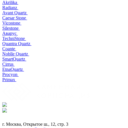
Akrilika
Radianz
Avant Quartz
Caesar Stone
Vicostone
Silestone
Аварус
TechniStone
Quantra Quartz
Coante
Noblle Quartz
SmartQuartz
Cirrus
EtnaQuartz
Procyon
Primax
г. Москва, Открытое ш., 12, стр. 3