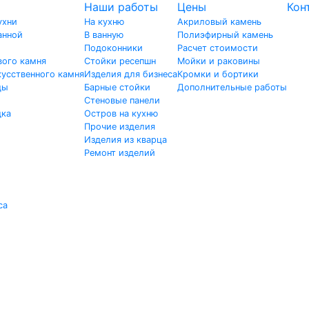
Наши работы
Цены
Кон
ухни
На кухню
Акриловый камень
анной
В ванную
Полиэфирный камень
Подоконники
Расчет стоимости
вого камня
Стойки ресепшн
Мойки и раковины
усственного камня
Изделия для бизнеса
Кромки и бортики
цы
Барные стойки
Дополнительные работы
Стеновые панели
дка
Остров на кухню
Прочие изделия
Изделия из кварца
Ремонт изделий
са
и