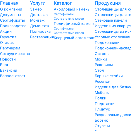
Главная
Услуги
Каталог
Продукция
О компании
Замер
Акриловый камень
Столешницы для к
Сертификаты
Документы
Доставка
Столешницы для в
Соответствие клеев
Сертификаты
Монтаж
Стеновые панели
Полиэфирный камень
Производство
Демонтаж
Изделия из кварце
Сертификаты
Акции
Полировка
Столешницы из иск
Соответствие клеев
Гарантия
Реставрация
Угловые столешни
Кварцевый агломерат
Отзывы
Подоконники
Партнерам
Подоконник-накла
Сотрудничество
Остров
Новости
Мойки
Блог
Раковины
Вакансии
Стол
Вопрос-ответ
Барные стойки
Ресепшн
Изделия для бизне
Мебель
Полки
Подставки
Плинтус
Разделочные доск
Бортик
Ступени