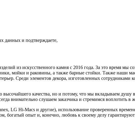
ых данных и подтверждаете,
елий из искусственного камня с 2016 года. За это время мы со
ики, мойки и раковины, а также барные стойки. Также наши мас
терьер. Среди элементов декора, изготовленных сотрудниками 
ысочайшего качества, но и потому, что мы вкладываем душу в на
гда внимательно слушаем заказчика и стремимся воплотить в ж
Hanex, LG Hi-Macs и другие), использование проверенных време
м, богатый опыт и, конечно, любовь к своему делу гарантируют