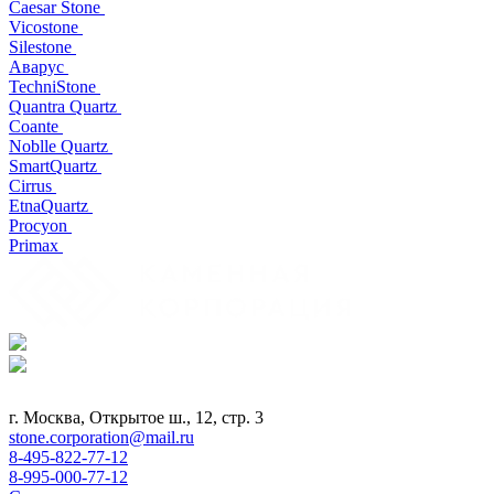
Caesar Stone
Vicostone
Silestone
Аварус
TechniStone
Quantra Quartz
Coante
Noblle Quartz
SmartQuartz
Cirrus
EtnaQuartz
Procyon
Primax
г. Москва, Открытое ш., 12, стр. 3
stone.corporation@mail.ru
8-495-822-77-12
8-995-000-77-12