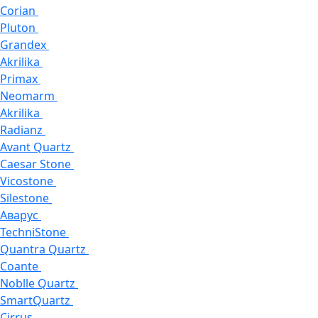
Corian
Pluton
Grandex
Akrilika
Primax
Neomarm
Akrilika
Radianz
Avant Quartz
Caesar Stone
Vicostone
Silestone
Аварус
TechniStone
Quantra Quartz
Coante
Noblle Quartz
SmartQuartz
Cirrus