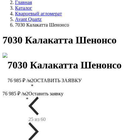
Главная
Каталог
Кварцевый агломерат
Avant Quartz
7030 Калакатта Шенонсо
7030 Калакатта Шенонсо
7030 Калакатта Шенонсо
76 985 ₽ /м2
ОСТАВИТЬ ЗАЯВКУ
*
76 985 ₽ /м2
Оставить заявку
*
25 из 60