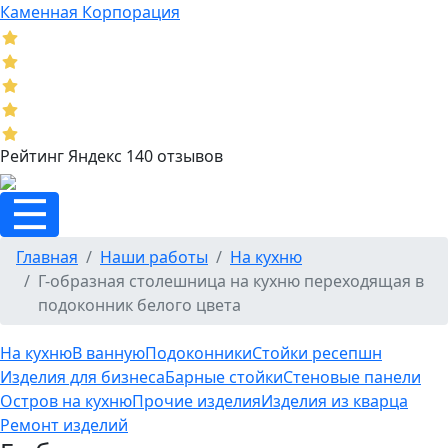
Каменная Корпорация
Рейтинг Яндекс 140 отзывов
Главная
Наши работы
На кухню
Г-образная столешница на кухню переходящая в
подоконник белого цвета
На кухню
В ванную
Подоконники
Стойки ресепшн
Изделия для бизнеса
Барные стойки
Стеновые панели
Остров на кухню
Прочие изделия
Изделия из кварца
Ремонт изделий