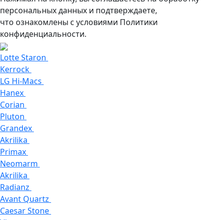
персональных данных и подтверждаете,
что ознакомлены с условиями Политики
конфиденциальности.
Lotte Staron
Kerrock
LG Hi-Macs
Hanex
Corian
Pluton
Grandex
Akrilika
Primax
Neomarm
Akrilika
Radianz
Avant Quartz
Caesar Stone