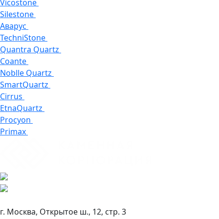
Vicostone
Silestone
Аварус
TechniStone
Quantra Quartz
Coante
Noblle Quartz
SmartQuartz
Cirrus
EtnaQuartz
Procyon
Primax
г. Москва, Открытое ш., 12, стр. 3